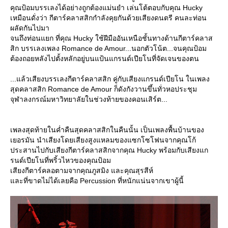
คุณป้อมบรรเลงได้อย่างถูกต้องแม่นยำ เล่นโต้ตอบกับคุณ Hucky
เหมือนดั่งว่า กีตาร์คลาสสิกกำลังคุยกันด้วยเสียงดนตรี คนละท่อน
ผลัดกันไปมา
จนถึงท่อนแยก ที่คุณ Hucky ใช้ฝีมืออันเหนือชั้นทางด้านกีตาร์คลาส
สิก บรรเลงเพลง Romance de Amour...นอกตัวโน้ต...จนคุณป้อม
ต้องถอยหลังไปตั้งหลักอยู่บนแป้นแกรนด์เปียโนที่จัดเจนของตน
...แล้วเสียงบรรเลงกีตาร์คลาสสิก คู่กับเสียงแกรนด์เปียโน ในเพลง
สุดคลาสสิก Romance de Amour ก็ดังกังวานขึ้นทั่วหอประชุม
จุฬาลงกรณ์มหาวิทยาลัยในช่วงท้ายของคอนเสิร์ต...
เพลงสุดท้ายในค่ำคืนสุดคลาสสิกในคืนนั้น เป็นเพลงพื้นบ้านของ
เยอรมัน นำเสียงโดยเสียงสูงแหลมของแซกโซโฟนจากคุณโก้
ประสานไปกับเสียงกีตาร์คลาสสิกจากคุณ Hucky พร้อมกับเสียงแก
รนด์เปียโนที่พริ้วไหวของคุณป้อม
เสียงกีตาร์คลอตามจากคุณภูสมิง และคุณสุรสีห์
และที่ขาดไม่ได้เลยคือ Percussion ที่หนักแน่นจากเขาผู้นี้